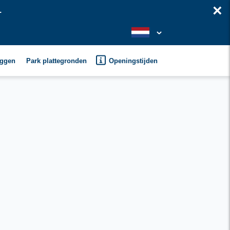
×
.
oggen
Park plattegronden
Openingstijden