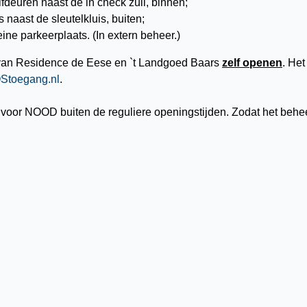
fdeuren naast de in check zuil, binnen;
 naast de sleutelkluis, buiten;
ine parkeerplaats. (In extern beheer.)
an Residence de Eese en `t Landgoed Baars
zelf openen
. He
Stoegang.nl
.
9 voor NOOD buiten de reguliere openingstijden. Zodat het behee