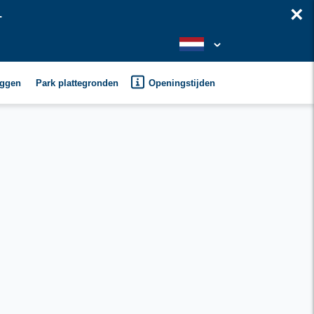
×
.
oggen
Park plattegronden
Openingstijden