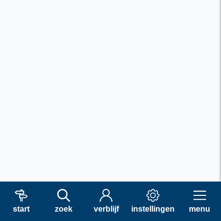
start
zoek
verblijf
instellingen
menu